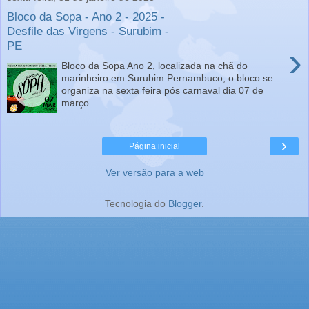
Bloco da Sopa - Ano 2 - 2025 -
Desfile das Virgens - Surubim -
PE
›
Bloco da Sopa Ano 2, localizada na chã do
marinheiro em Surubim Pernambuco, o bloco se
organiza na sexta feira pós carnaval dia 07 de
março ...
›
Página inicial
Ver versão para a web
Tecnologia do
Blogger
.