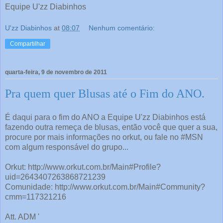
Equipe U'zz Diabinhos
U'zz Diabinhos
at
08:07
Nenhum comentário:
Compartilhar
quarta-feira, 9 de novembro de 2011
Pra quem quer Blusas até o Fim do ANO.
É daqui para o fim do ANO a Equipe U'zz Diabinhos está
fazendo outra remeça de blusas, então você que quer a sua,
procure por mais informações no orkut, ou fale no #MSN
com algum responsável do grupo...
Orkut: http://www.orkut.com.br/Main#Profile?
uid=2643407263868721239
Comunidade: http://www.orkut.com.br/Main#Community?
cmm=117321216
Att. ADM '