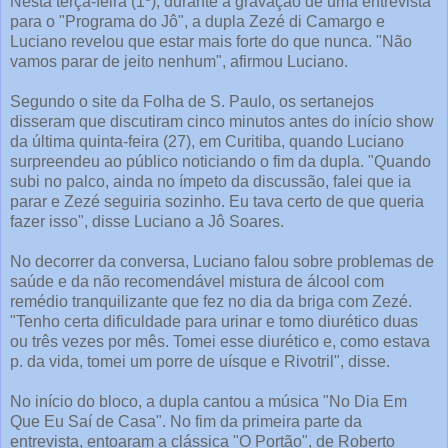
Nesta terça-feira (1º), durante a gravação de uma entrevista
para o "Programa do Jô", a dupla Zezé di Camargo e
Luciano revelou que estar mais forte do que nunca. "Não
vamos parar de jeito nenhum", afirmou Luciano.
Segundo o site da Folha de S. Paulo, os sertanejos
disseram que discutiram cinco minutos antes do início show
da última quinta-feira (27), em Curitiba, quando Luciano
surpreendeu ao público noticiando o fim da dupla. "Quando
subi no palco, ainda no ímpeto da discussão, falei que ia
parar e Zezé seguiria sozinho. Eu tava certo de que queria
fazer isso", disse Luciano a Jô Soares.
No decorrer da conversa, Luciano falou sobre problemas de
saúde e da não recomendável mistura de álcool com
remédio tranquilizante que fez no dia da briga com Zezé.
"Tenho certa dificuldade para urinar e tomo diurético duas
ou três vezes por mês. Tomei esse diurético e, como estava
p. da vida, tomei um porre de uísque e Rivotril", disse.
No início do bloco, a dupla cantou a música "No Dia Em
Que Eu Saí de Casa". No fim da primeira parte da
entrevista, entoaram a clássica "O Portão", de Roberto