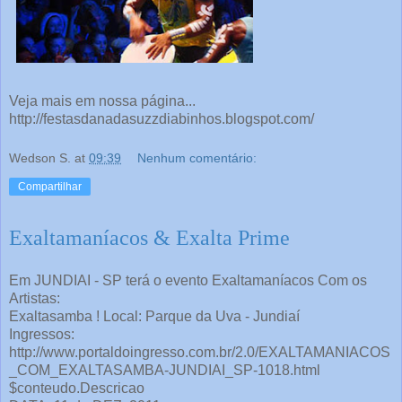
Veja mais em nossa página...
http://festasdanadasuzzdiabinhos.blogspot.com/
Wedson S.
at
09:39
Nenhum comentário:
Compartilhar
Exaltamaníacos & Exalta Prime
Em JUNDIAI - SP terá o evento Exaltamaníacos Com os
Artistas:
Exaltasamba ! Local: Parque da Uva - Jundiaí
Ingressos:
http://www.portaldoingresso.com.br/2.0/EXALTAMANIACOS
_COM_EXALTASAMBA-JUNDIAI_SP-1018.html
$conteudo.Descricao