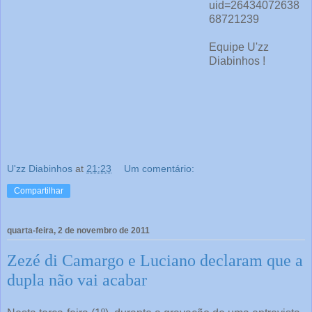
uid=26434072638
68721239
Equipe U'zz
Diabinhos !
U'zz Diabinhos
at
21:23
Um comentário:
Compartilhar
quarta-feira, 2 de novembro de 2011
Zezé di Camargo e Luciano declaram que a
dupla não vai acabar