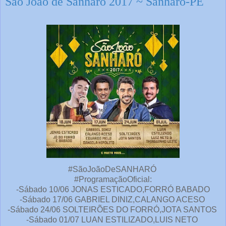
São João de Sanharó 2017 ~ Sanharó-PE
#SãoJoãoDeSANHARÓ
#ProgramaçãoOficial:
-Sábado 10/06 JONAS ESTICADO,FORRÓ BABADO
-Sábado 17/06 GABRIEL DINIZ,CALANGO ACESO
-Sábado 24/06 SOLTEIRÕES DO FORRÓ,JOTA SANTOS
-Sábado 01/07 LUAN ESTILIZADO,LUIS NETO