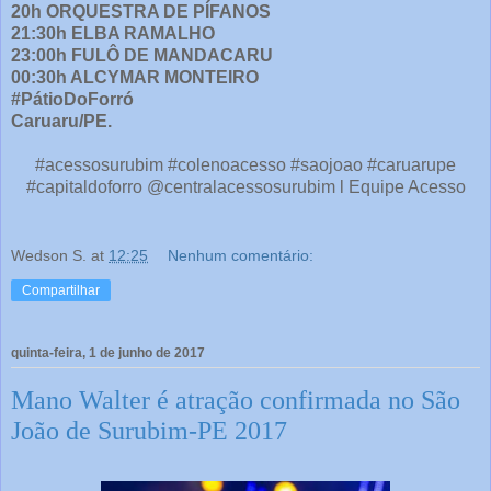
20h ORQUESTRA DE PÍFANOS
21:30h ELBA RAMALHO
23:00h FULÔ DE MANDACARU
00:30h ALCYMAR MONTEIRO
#PátioDoForró
Caruaru/PE.
#acessosurubim #colenoacesso #saojoao #caruarupe
#capitaldoforro @centralacessosurubim l Equipe Acesso
Wedson S.
at
12:25
Nenhum comentário:
Compartilhar
quinta-feira, 1 de junho de 2017
Mano Walter é atração confirmada no São
João de Surubim-PE 2017