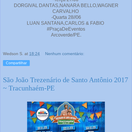
DORGIVAL DANTAS,NANARA BELLO,WAGNER
CARVALHO
-Quarta 28//06
LUAN SANTANA,CARLOS & FABIO
#PraçaDeEventos
Arcoverde/PE.
Wedson S.
at
18:24
Nenhum comentário:
Compartilhar
São João Trezenário de Santo Antônio 2017
~ Tracunhaém-PE