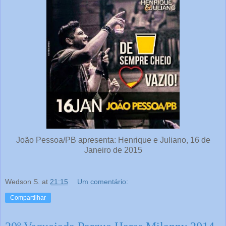
João Pessoa/PB apresenta: Henrique e Juliano, 16 de
Janeiro de 2015
Wedson S.
at
21:15
Um comentário:
Compartilhar