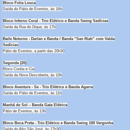
Bloco Folia Louca
Saída do Pátio de Eventos, às 16h
Bloco Inferno Coral - Trio Elétrico e Banda Swing Sedícias
Saída da Rua do Dique, às 17h
Baile Noturno - Darlan e Banda / Banda “San Riah” com Valda
Sedícias
Pátio de Eventos, a partir das 20h30
Segunda (20)
Bloco Coréia e Cia
Saída da Nova Descoberta, às 10h
Bloco Aventure - Se - Trio Elétrico e Banda Agarra
Saída do Pátio de Eventos, às 11h
Manhã de Sol – Banda Gata Elétrica
Pátio de Eventos, às 13h
Bloco Boca Preta - Trio Elétrico e Banda Swing 100 Vergonha
Saída do Alto São José, às 17h30