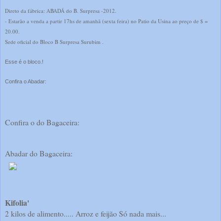
Direto da fábrica: ABADÁ do B. Surpresa -2012.
- Estarão a venda a partir 17hs de amanhã (sexta feira) no Patio da Usina ao preço de $ =
20.00.
Sede oficial do Bloco B Surpresa Surubim .
Esse é o bloco.!
Confira o Abadar:
Confira o do Bagaceira:
Abadar do Bagaceira:
Kifolia'
2 kilos de alimento..... Arroz e feijão Só nada mais...