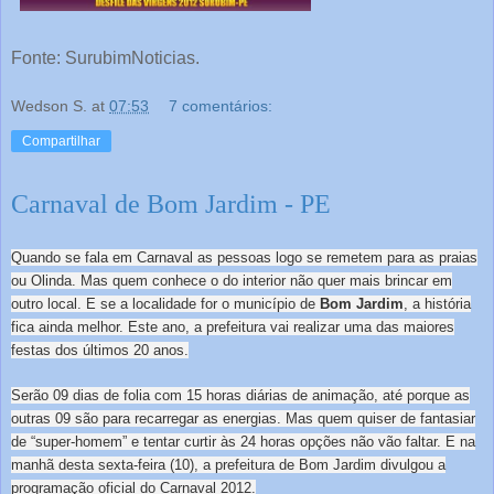
Fonte: SurubimNoticias.
Wedson S.
at
07:53
7 comentários:
Compartilhar
Carnaval de Bom Jardim - PE
Quando se fala em Carnaval as pessoas logo se remetem para as praias
ou Olinda. Mas quem conhece o do interior não quer mais brincar em
outro local. E se a localidade for o município de
Bom Jardim
, a história
fica ainda melhor. Este ano, a prefeitura vai realizar uma das maiores
festas dos últimos 20 anos.
Serão 09 dias de folia com 15 horas diárias de animação, até porque as
outras 09 são para recarregar as energias. Mas quem quiser de fantasiar
de “super-homem” e tentar curtir às 24 horas opções não vão faltar. E na
manhã desta sexta-feira (10), a prefeitura de Bom Jardim divulgou a
programação oficial do Carnaval 2012.