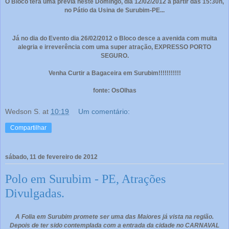
O Bloco terá uma prévia neste Domingo, dia 12/02/2012 a partir das 15:30h,
no Pátio da Usina de Surubim-PE...
Já no dia do Evento dia 26/02/2012 o Bloco desce a avenida com muita
alegria e irreverência com uma super atração,
EXPRESSO PORTO
SEGURO.
Venha Curtir a Bagaceira em Surubim!!!!!!!!!!!
fonte: OsOlhas
Wedson S.
at
10:19
Um comentário:
Compartilhar
sábado, 11 de fevereiro de 2012
Polo em Surubim - PE, Atrações
Divulgadas.
A Folia em Surubim promete ser uma das Maiores já vista na região.
Depois de ter sido contemplada com a entrada da cidade no CARNAVAL