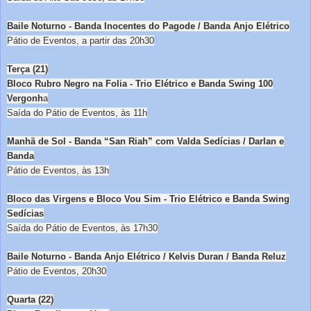
Baile Noturno - Banda Inocentes do Pagode / Banda Anjo Elétrico
Pátio de Eventos, a partir das 20h30
Terça (21)
Bloco Rubro Negro na Folia - Trio Elétrico e Banda Swing 100
Vergonh
a
Saída do Pátio de Eventos, às 11h
Manhã de Sol - Banda “San Riah” com Valda Sedícias / Darlan e
Banda
Pátio de Eventos, às 13h
Bloco das Virgens e Bloco Vou Sim - Trio Elétrico e Banda Swing
Sedícias
Saída do Pátio de Eventos, às 17h30
Baile Noturno - Banda Anjo Elétrico / Kelvis Duran / Banda Reluz
Pátio de Eventos, 20h30
Quarta (22)