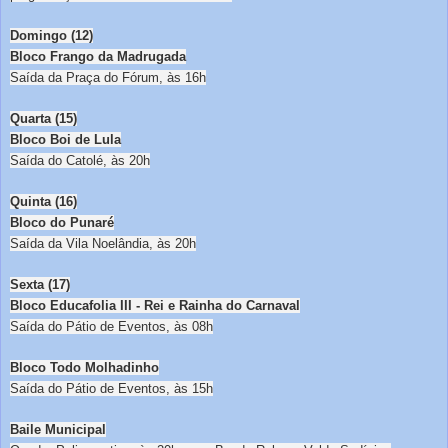
Domingo (12)
Bloco Frango da Madrugada
Saída da Praça do Fórum, às 16h
Quarta (15)
Bloco Boi de Lula
Saída do Catolé, às 20h
Quinta (16)
Bloco do Punaré
Saída da Vila Noelândia, às 20h
Sexta (17)
Bloco Educafolia III - Rei e Rainha do Carnaval
Saída do Pátio de Eventos, às 08h
Bloco Todo Molhadinho
Saída do Pátio de Eventos, às 15h
Baile Municipal