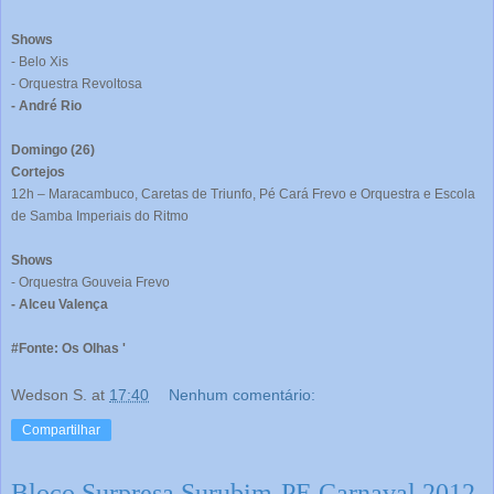
Shows
- Belo Xis
- Orquestra Revoltosa
- André Rio
Domingo (26)
Cortejos
12h – Maracambuco, Caretas de Triunfo, Pé Cará Frevo e Orquestra e Escola
de Samba Imperiais do Ritmo
Shows
- Orquestra Gouveia Frevo
- Alceu Valença
#Fonte: Os Olhas '
Wedson S.
at
17:40
Nenhum comentário:
Compartilhar
Bloco Surpresa Surubim-PE Carnaval 2012