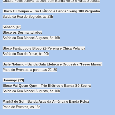
Quadra Poliesportiva, às 20h, com Banda Reluz e Valda Sedícias
Bloco O Corujão – Trio Elétrico e Banda Swing 100 Vergonha
Saída da Rua do Segredo, às 23h
Sábado (18)
Bloco os Desmantelados
Saída da Rua Manoel Augusto, às 16h
Bloco Fanáutico e Bloco Zé Pereira e Chica Pelanca
Saída da Rua do Dique, às 20h
Baile Noturno - Banda Gata Elétrica e Orquestra “Frevo Mania”
Pátio de Eventos, a partir das 22h30
Domingo (19)
Bloco Vai Quem Quer – Trio Elétrico e Banda Só Zoeira
Saída da Rua Manoel Augusto, às 10h
Manhã de Sol - Banda Asas da América e Banda Reluz
Pátio de Eventos, às 13h