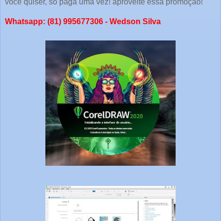
você quiser, só paga uma vez! aproveite essa promoção!
Whatsapp: (81) 995677306 - Wedson Silva