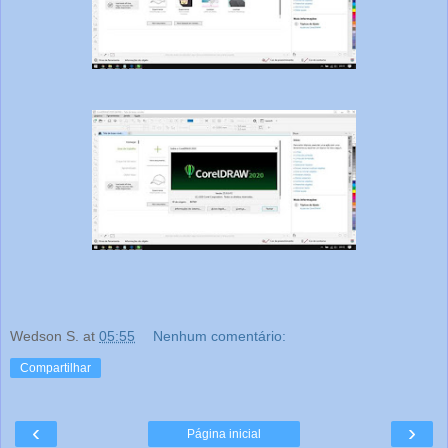
Wedson S.
at
05:55
Nenhum comentário:
Compartilhar
‹
›
Página inicial