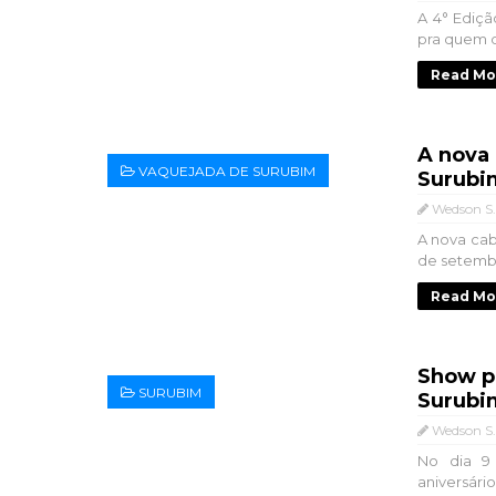
A 4° Ediçã
pra quem qu
Read Mo
A nova 
VAQUEJADA DE SURUBIM
Surubi
Wedson S.
A nova cab
de setembr
Read Mo
Show pú
SURUBIM
Surubim
Wedson S.
No dia 9
aniversári