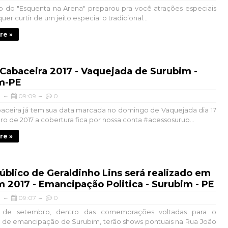
o do "Esquenta na Arena" preparou pra você atrações especiais
er curtir de um jeito especial o tradicional...
re »
Cabaceira 2017 - Vaquejada de Surubim -
m-PE
09:09
0
aceira já tem sua data marcada no domingo de Vaquejada dia 17
o de 2017 a cobertura fica por nossa conta #acessosurub...
re »
blico de Geraldinho Lins será realizado em
 2017 - Emancipação Politica - Surubim - PE
09:07
0
 de setembro, dentro das comemorações voltadas para o
o de emancipação de Surubim, terão shows pontuais na Rua João