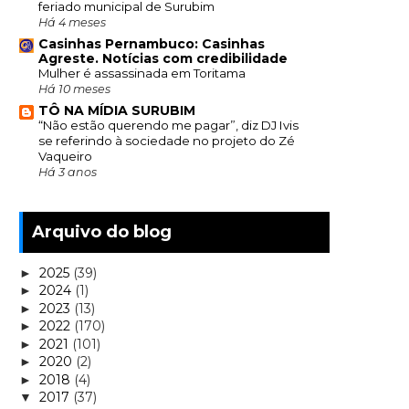
feriado municipal de Surubim
Há 4 meses
Casinhas Pernambuco: Casinhas
Agreste. Notícias com credibilidade
Mulher é assassinada em Toritama
Há 10 meses
TÔ NA MÍDIA SURUBIM
“Não estão querendo me pagar”, diz DJ Ivis
se referindo à sociedade no projeto do Zé
Vaqueiro
Há 3 anos
Arquivo do blog
2025
(39)
►
2024
(1)
►
2023
(13)
►
2022
(170)
►
2021
(101)
►
2020
(2)
►
2018
(4)
►
2017
(37)
▼