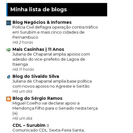
Minha lista de blogs
Blog Negócios & Informes
Polícia Civil deflagra operação contra tráfico
em Surubim e mais cinco cidades de
Pernambuco
Há 2 horas
Mais Casinhas | 11 Anos
Juliana de Chaparral amplia apoios com
adesão do vice-prefeito de Lagoa de
Itaenga
Há 11 horas
Blog do Sivaldo Silva
Juliana de Chaparral amplia base política
com novos apoios no Agreste e Sertão
Há um dia
Blog do Sérgio Ramos
Miguel Coelho vai declarar apoio a
Mendonça Filho para o Senado nesta terça
(4)
Há um dia
CDL – Surubim ::
Comunicado CDL: Sexta-Feira Santa,