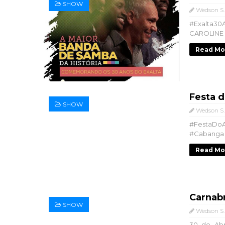
SHOW
Wedson S.
#Exalta3
CAROLINE 
Read Mo
Festa 
SHOW
Wedson S.
#FestaDo
#Cabanga R
Read Mo
Carnab
SHOW
Wedson S.
30 de Abr