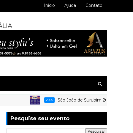
Inicio
Ajuda
Contato
ÁLIA
São João de Surubim 2025 - O Forró da va
2025
Pesquise seu evento