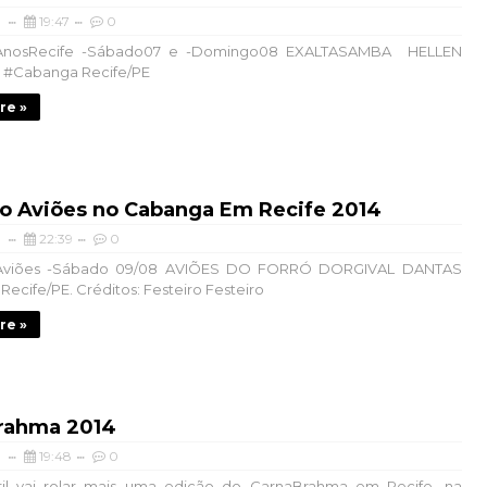
19:47
0
0AnosRecife -Sábado07 e -Domingo08 EXALTASAMBA HELLEN
#Cabanga Recife/PE
re »
do Aviões no Cabanga Em Recife 2014
22:39
0
Aviões -Sábado 09/08 AVIÕES DO FORRÓ DORGIVAL DANTAS
ecife/PE. Créditos: Festeiro Festeiro
re »
rahma 2014
19:48
0
il vai rolar mais uma edição do CarnaBrahma em Recife, na