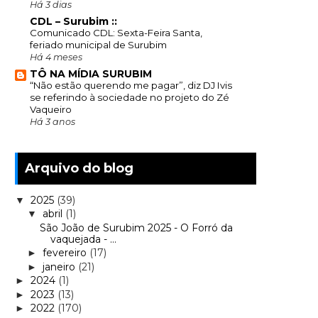
Há 3 dias
CDL – Surubim ::
Comunicado CDL: Sexta-Feira Santa,
feriado municipal de Surubim
Há 4 meses
TÔ NA MÍDIA SURUBIM
“Não estão querendo me pagar”, diz DJ Ivis
se referindo à sociedade no projeto do Zé
Vaqueiro
Há 3 anos
Arquivo do blog
2025
(39)
▼
abril
(1)
▼
São João de Surubim 2025 - O Forró da
vaquejada - ...
fevereiro
(17)
►
janeiro
(21)
►
2024
(1)
►
2023
(13)
►
2022
(170)
►