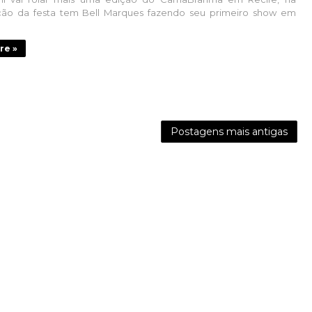
ão da festa tem Bell Marques fazendo seu primeiro show em
re »
Postagens mais antigas