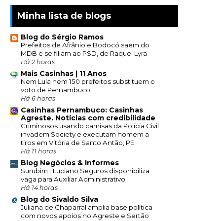
Minha lista de blogs
Blog do Sérgio Ramos
Prefeitos de Afrânio e Bodocó saem do
MDB e se filiam ao PSD, de Raquel Lyra
Há 2 horas
Mais Casinhas | 11 Anos
Nem Lula nem 150 prefeitos substituem o
voto de Pernambuco
Há 6 horas
Casinhas Pernambuco: Casinhas
Agreste. Notícias com credibilidade
Criminosos usando camisas da Polícia Civil
invadem Society e executam homem a
tiros em Vitória de Santo Antão, PE
Há 11 horas
Blog Negócios & Informes
Surubim | Luciano Seguros disponibiliza
vaga para Auxiliar Administrativo
Há 14 horas
Blog do Sivaldo Silva
Juliana de Chaparral amplia base política
com novos apoios no Agreste e Sertão