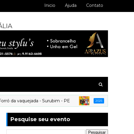
Inicio
Ajuda
Contato
ÁLIA
 vaquejada - Surubim - PE
CAMAROTE GALO PR
2025
Pesquise seu evento