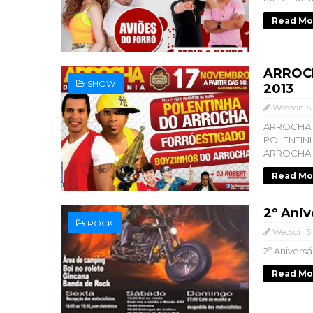
Read Mo
ARROC
SHOW
2013
Wedson S.
ARROCHA
POLENTI
ARROCHA -
Read Mo
2º Aniv
ROCK
Wedson S.
2º Anivers
Read Mo