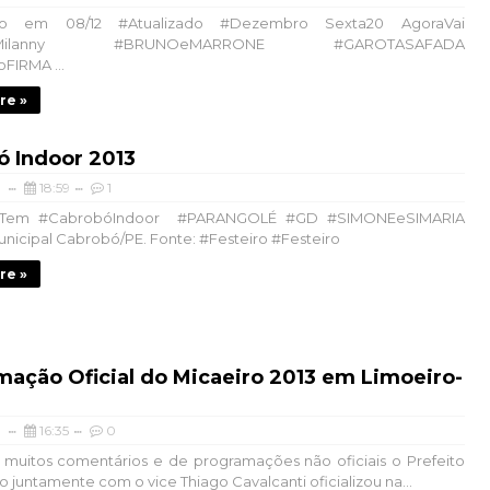
ado em 08/12 #Atualizado #Dezembro Sexta20 AgoraVai
DoMilanny #BRUNOeMARRONE #GAROTASAFADA
IRMA ...
re »
ó Indoor 2013
18:59
1
Tem #CabrobóIndoor #PARANGOLÉ #GD #SIMONEeSIMARIA
nicipal Cabrobó/PE. Fonte: #Festeiro #Festeiro
re »
ação Oficial do Micaeiro 2013 em Limoeiro-
16:35
0
muitos comentários e de programações não oficiais o Prefeito
o juntamente com o vice Thiago Cavalcanti oficializou na...