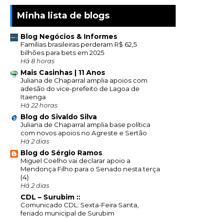
Minha lista de blogs
Blog Negócios & Informes
Famílias brasileiras perderam R$ 62,5
bilhões para bets em 2025
Há 8 horas
Mais Casinhas | 11 Anos
Juliana de Chaparral amplia apoios com
adesão do vice-prefeito de Lagoa de
Itaenga
Há 22 horas
Blog do Sivaldo Silva
Juliana de Chaparral amplia base política
com novos apoios no Agreste e Sertão
Há 2 dias
Blog do Sérgio Ramos
Miguel Coelho vai declarar apoio a
Mendonça Filho para o Senado nesta terça
(4)
Há 2 dias
CDL – Surubim ::
Comunicado CDL: Sexta-Feira Santa,
feriado municipal de Surubim