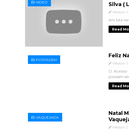
VIDEO
Silva (
Wedson S.
em luta ne
Read Mo
Feliz N
POSTAGEM
Wedson S.
O Acesso S
possam sem
Read Mo
Natal M
VAQUEJADA
Vaquej
Wedson S.