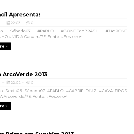
ácil Apresenta:
22:03
0
ro Sábado07 #PABLO #BONDEdoBRASIL #TAYRONE
HO #MÍDIA Caruaru/PE. Fonte: #Festeiro²
re »
a ArcoVerde 2013
22:02
0
o Sexta06 Sábado07 #PABLO #GABRIELDINIZ #CAVALEIROS
Arcoverde/PE. Fonte: #Festeiro²
re »