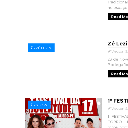
Tradiciona
no espaço 
Read Mo
Zé Lez
ZÉ LEZIN
Wedson S.
23 de Nove
Bodega Jo
Read Mo
1º FES
SHOW
Wedson S.
1º FESTIV
FORRO - 
fonte: nord.