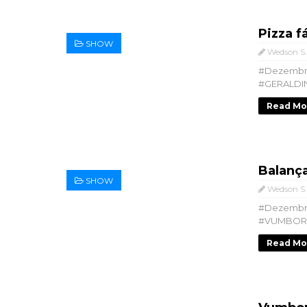
Pizza f
SHOW
Wedson S.
#Dezemb
#GERALDIN
Read Mo
Balanç
SHOW
Wedson S.
#Dezembr
#VUMBORA 
Read Mo