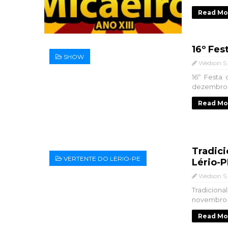
Read Mo
16º Fes
SHOW
Wedson S.
16º Festa
dezembro. 
Read Mo
Tradic
VERTENTE DO LERIO-PE
Lério-P
Wedson S.
Tradicion
novembro v
Read Mo