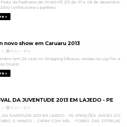
l Festa da Padroeira de Orobó-PE 213 de 07 e 08 de dezembro,
2000 confira acima o panfleto.
re »
in novo show em Caruaru 2013
16:34
0
mbro tem Zé Lezin no Shopping Difusora, vendas na Loja Tim e
ão Doutor.
re »
TIVAL DA JUVENTUDE 2013 EM LAJEDO - PE
12:49
0
AL DA JUVENTUDE 2013 EM LAJEDO - PE ATRAÇÕES: AVIOES DO
FABIO E NANDO - CAPIM COM MEL - FORRO DAS ESTRELAS
..