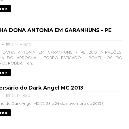
re »
HA DONA ANTONIA EM GARANHUNS - PE
12:44
0
 DONA ANTONIA EM GARANHUNS - PE 2013 ATRAÇÕES:
NHA DO ARROCHA - FORRO ESTIGADO - BOYZINHOS DO
 DJ ROBERT Fon...
re »
ersário do Dark Angel MC 2013
12:41
0
ário do Dark Angel MC 22, 23 e 24 de novembro de 2013 !
re »