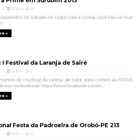
a Prime em Surubim 2013
13:22
0
e Dezembro no Sábado no Clube Cara e Coroa, você não vai ficar
i?
re »
I Festival da Laranja de Sairé
13:19
0
entos do I Festival da Laranja de Sairé. para conferir as FOTOS
k abaixo via facebook: https://www.facebook.com/m...
re »
onal Festa da Padroeira de Orobó-PE 213
15:47
0