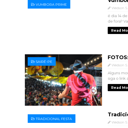
Vumbor
VUMBORA PRIME
Wedson S.
é dia 14 d
de fora? Va
Read Mo
FOTOS: 
SAIRÉ-PE
Wedson S.
Alguns mom
siga o lin
Read Mo
Tradici
TRADICIONAL FESTA
Wedson S.