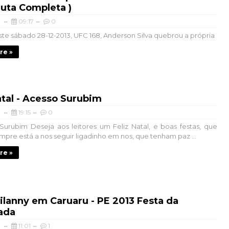
 Luta Completa )
09:17
0
ste sábado 28-12-2013, UFC 168, Anderson Silva quebrou a própria
re »
atal - Acesso Surubim
19:15
0
urubim Deseja aos leitores um Feliz Natal, e boas festas, que
pre está a nos seguir ligadinho em nos, que tenham paz ...
re »
ilanny em Caruaru - PE 2013 Festa da
ada
11:01
1