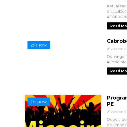
#Atualiz
#Natal
#FORRÓdoF
Read Mo
Cabrob
SHOW
Wedson S.
Domingo 
#EstádioMu
Read Mo
Program
SHOW
PE
Wedson S.
Depois de 
de Limoeir