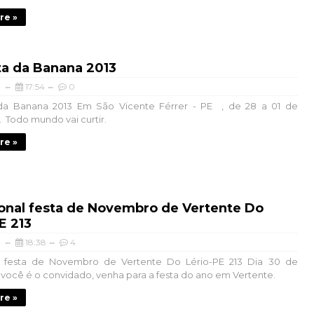
re »
ta da Banana 2013
17:54
0
 da Banana 2013 Em São Vicente Férrer - PE , de 28 a 01 de
Todo mundo vai curtir.
re »
ional festa de Novembro de Vertente Do
E 213
18:38
4
al festa de Novembro de Vertente Do Lério-PE 213 Dia 30 de
ocê é o convidado, venha para a festa do ano em Vertente.
re »