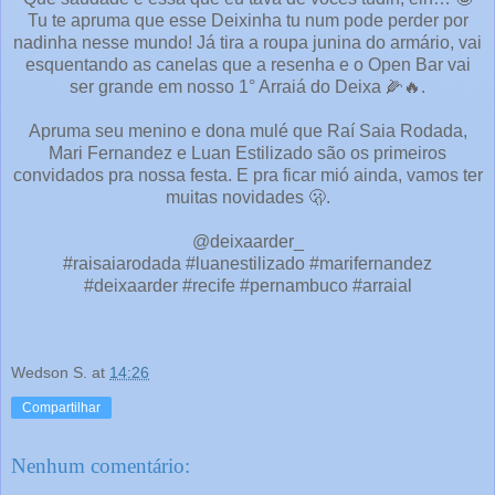
Tu te apruma que esse Deixinha tu num pode perder por
nadinha nesse mundo! Já tira a roupa junina do armário, vai
esquentando as canelas que a resenha e o Open Bar vai
ser grande em nosso 1° Arraiá do Deixa 🌽🔥.
Apruma seu menino e dona mulé que Raí Saia Rodada,
Mari Fernandez e Luan Estilizado são os primeiros
convidados pra nossa festa. E pra ficar mió ainda, vamos ter
muitas novidades 🫢.
@deixaarder_
#raisaiarodada #luanestilizado #marifernandez
#deixaarder #recife #pernambuco #arraial
Wedson S.
at
14:26
Compartilhar
Nenhum comentário: